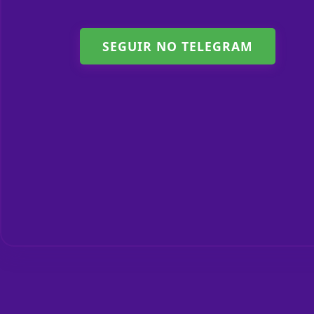
SEGUIR NO TELEGRAM