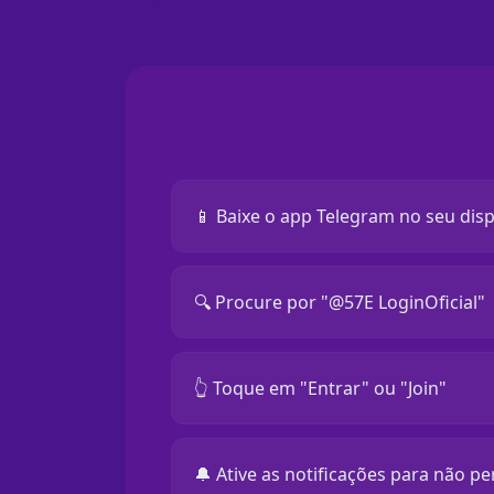
📱 Baixe o app Telegram no seu disp
🔍 Procure por "@57E LoginOficial"
👆 Toque em "Entrar" ou "Join"
🔔 Ative as notificações para não p