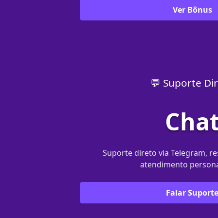
Ver Bônus
💬 Suporte Di
Cha
Suporte direto via Telegram, r
atendimento persona
Falar Suport