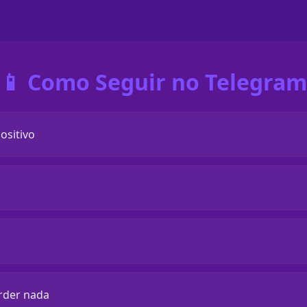
📱 Como Seguir no Telegram
ositivo
erder nada