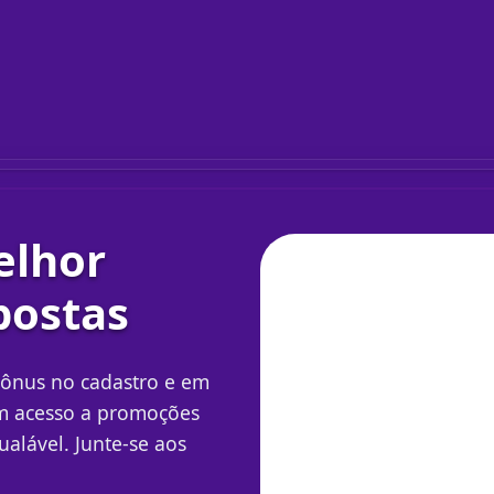
elhor
postas
bônus no cadastro e em
em acesso a promoções
ualável. Junte-se aos