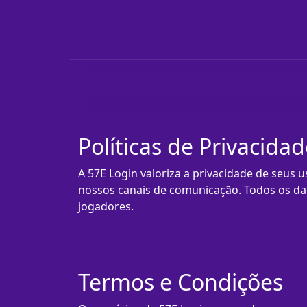
Políticas de Privacida
A 57E Login valoriza a privacidade de seus
nossos canais de comunicação. Todos os dad
jogadores.
Termos e Condições