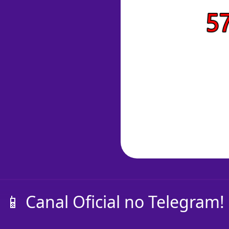
📱 Canal Oficial no Telegram!