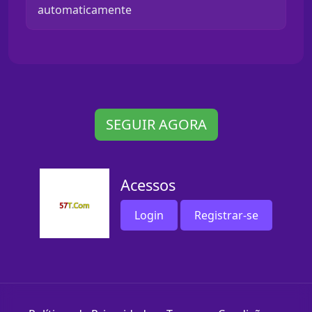
automaticamente
SEGUIR AGORA
Acessos
Login
Registrar-se