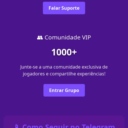
Falar Suporte
👥 Comunidade VIP
1000+
Junte-se a uma comunidade exclusiva de
jogadores e compartilhe experiências!
Entrar Grupo
📱 Como Seguir no Telegram