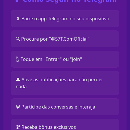
📱 Baixe o app Telegram no seu dispositivo
🔍 Procure por "@57T.ComOficial"
👆 Toque em "Entrar" ou "Join"
🔔 Ative as notificações para não perder
nada
💬 Participe das conversas e interaja
🎁 Receba bônus exclusivos