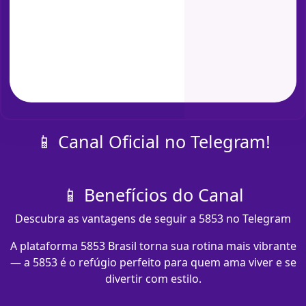
📱 Canal Oficial no Telegram!
📱 Benefícios do Canal
Descubra as vantagens de seguir a 5853 no Telegram
A plataforma 5853 Brasil torna sua rotina mais vibrante
— a 5853 é o refúgio perfeito para quem ama viver e se
divertir com estilo.