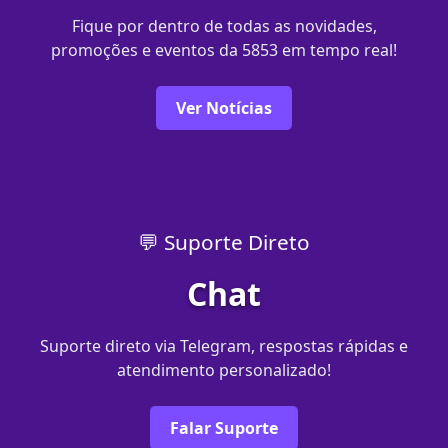
Fique por dentro de todas as novidades,
promoções e eventos da 5853 em tempo real!
Ver Notícias
💬 Suporte Direto
Chat
Suporte direto via Telegram, respostas rápidas e
atendimento personalizado!
Falar Suporte