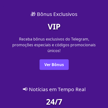
🎁 Bônus Exclusivos
VIP
Receba bônus exclusivos do Telegram,
promoções especiais e códigos promocionais
únicos!
Ver Bônus
📢 Notícias em Tempo Real
24/7