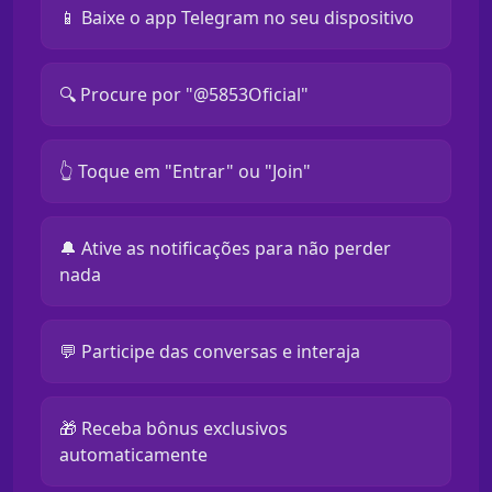
📱 Baixe o app Telegram no seu dispositivo
🔍 Procure por "@5853Oficial"
👆 Toque em "Entrar" ou "Join"
🔔 Ative as notificações para não perder
nada
💬 Participe das conversas e interaja
🎁 Receba bônus exclusivos
automaticamente