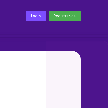
Login
Registrar-se