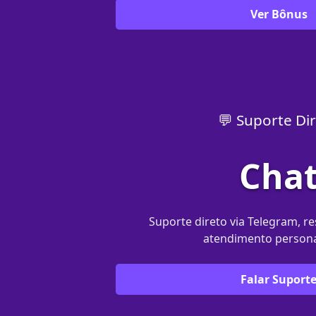
Ver Bônus
💬 Suporte Di
Cha
Suporte direto via Telegram, r
atendimento persona
Falar Suport