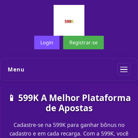
Login
Registrar-se
Menu
📱 599K A Melhor Plataforma
de Apostas
Cadastre-se na 599K para ganhar bônus no
cadastro e em cada recarga. Com a 599K, você