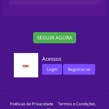
SEGUIR AGORA
Acessos
Login
Registrar-se
Políticas de Privacidade
Termos e Condições