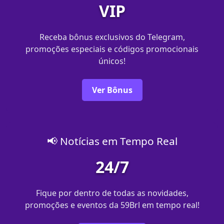
VIP
Receba bônus exclusivos do Telegram,
promoções especiais e códigos promocionais
únicos!
Ver Bônus
📢 Notícias em Tempo Real
24/7
Fique por dentro de todas as novidades,
promoções e eventos da 59Brl em tempo real!