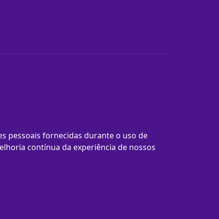
es pessoais fornecidas durante o uso de
elhoria contínua da experiência de nossos