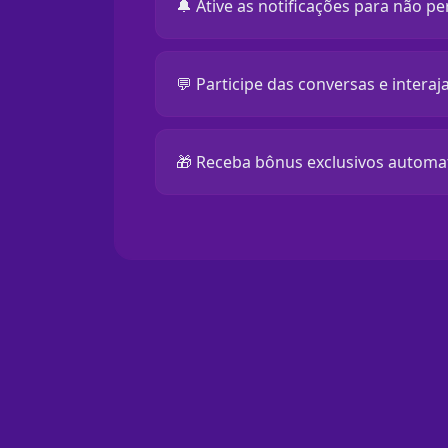
🔔 Ative as notificações para não p
💬 Participe das conversas e interaj
🎁 Receba bônus exclusivos autom