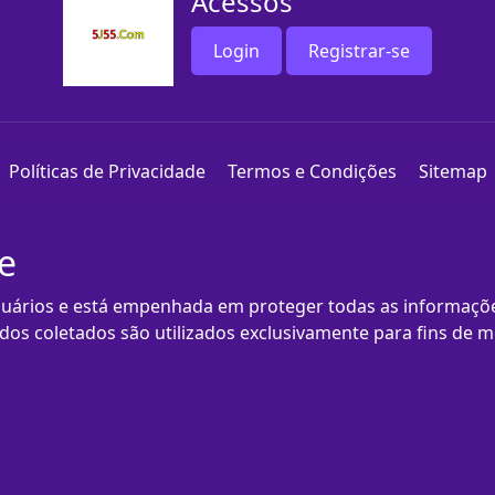
Acessos
Login
Registrar-se
Políticas de Privacidade
Termos e Condições
Sitemap
de
usuários e está empenhada em proteger todas as informaçõ
os coletados são utilizados exclusivamente para fins de m