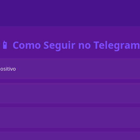
📱 Como Seguir no Telegram
ositivo