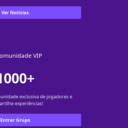
Ver Notícias
Comunidade VIP
1000+
unidade exclusiva de jogadores e
rtilhe experiências!
Entrar Grupo