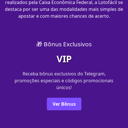
realizados pela Caixa Econômica Federal, a Lotofácil se
destaca por ser uma das modalidades mais simples de
apostar e com maiores chances de acerto.
🎁 Bônus Exclusivos
VIP
Receba bônus exclusivos do Telegram,
promoções especiais e códigos promocionais
únicos!
Ver Bônus