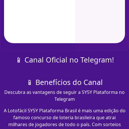
📱 Canal Oficial no Telegram!
📱 Benefícios do Canal
Descubra as vantagens de seguir a 5Y5Y Plataforma no
Telegram
A Lotofácil 5Y5Y Plataforma Brasil é mais uma edição do
famoso concurso de loteria brasileira que atrai
milhares de jogadores de todo o país. Com sorteios