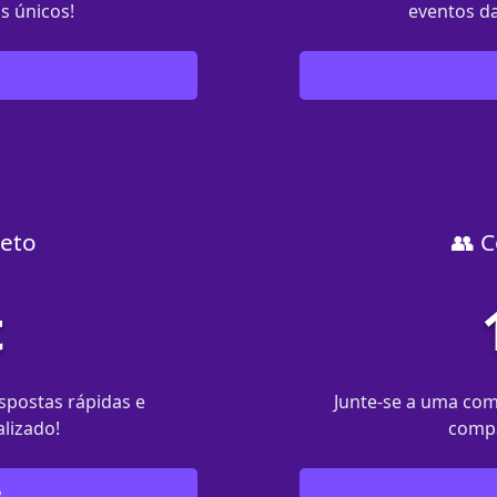
s únicos!
eventos d
reto
👥 
t
espostas rápidas e
Junte-se a uma com
lizado!
compa
e