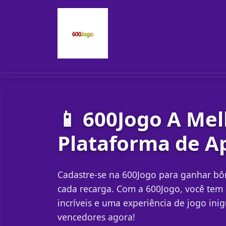
📱 600Jogo A Me
Plataforma de A
Cadastre-se na 600Jogo para ganhar bô
cada recarga. Com a 600Jogo, você tem
incríveis e uma experiência de jogo inig
vencedores agora!