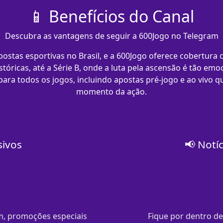
📱 Benefícios do Canal
Descubra as vantagens de seguir a 600Jogo no Telegram
ostas esportivas no Brasil, e a 600Jogo oferece cobertura c
stóricas, até a Série B, onde a luta pela ascensão é tão emo
para todos os jogos, incluindo apostas pré-jogo e ao viv
momento da ação.
sivos
📢 Notí
m, promoções especiais
Fique por dentro d