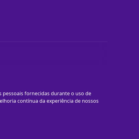
s pessoais fornecidas durante o uso de
elhoria contínua da experiência de nossos