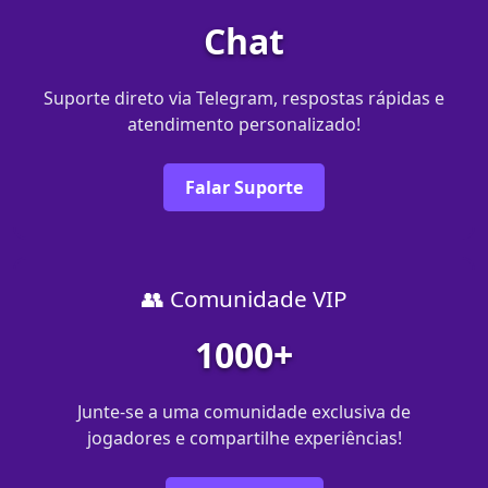
Chat
Suporte direto via Telegram, respostas rápidas e
atendimento personalizado!
Falar Suporte
👥 Comunidade VIP
1000+
Junte-se a uma comunidade exclusiva de
jogadores e compartilhe experiências!