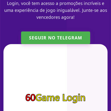
Login, você tem acesso a promoções incríveis e
uma experiência de jogo inigualável. Junte-se aos
vencedores agora!
SEGUIR NO TELEGRAM