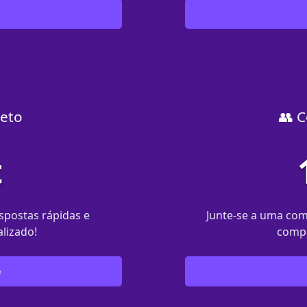
reto
👥 
t
espostas rápidas e
Junte-se a uma com
lizado!
compa
e