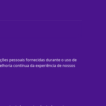
ções pessoais fornecidas durante o uso de
elhoria contínua da experiência de nossos