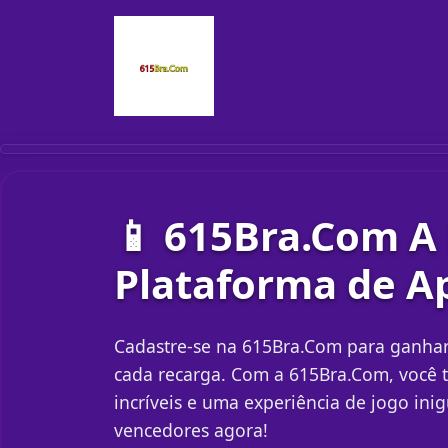
📱 615Bra.Com A
Plataforma de A
Cadastre-se na 615Bra.Com para ganha
cada recarga. Com a 615Bra.Com, você
incríveis e uma experiência de jogo inig
vencedores agora!