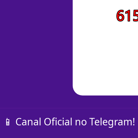
📱 Canal Oficial no Telegram!