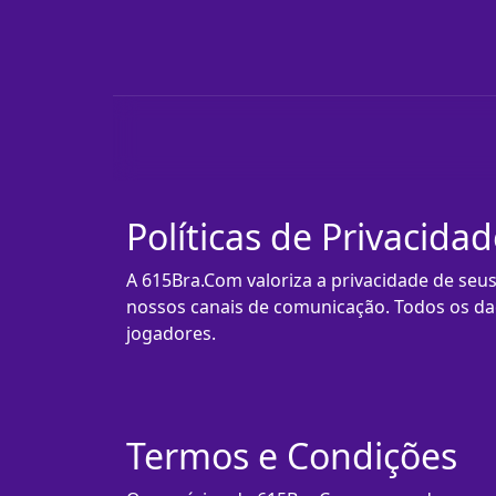
Políticas de Privacida
A 615Bra.Com valoriza a privacidade de se
nossos canais de comunicação. Todos os dad
jogadores.
Termos e Condições