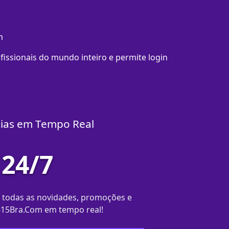
m
fissionais do mundo inteiro e permite login
cias em Tempo Real
24/7
e todas as novidades, promoções e
615Bra.Com em tempo real!