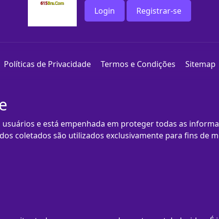
Login
Registrar-se
Políticas de Privacidade
Termos e Condições
Sitemap
de
us usuários e está empenhada em proteger todas as informa
os coletados são utilizados exclusivamente para fins de m