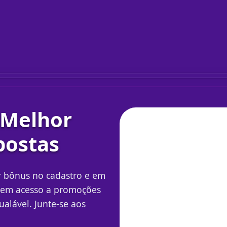
 Melhor
postas
r bônus no cadastro e em
 tem acesso a promoções
ualável. Junte-se aos