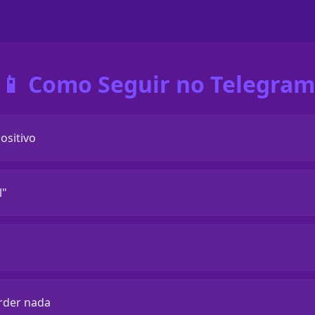
📱 Como Seguir no Telegram
ositivo
l"
erder nada