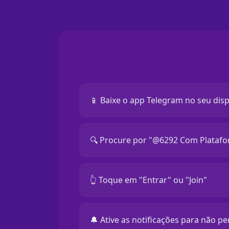
📱 Baixe o app Telegram no seu disp
🔍 Procure por "@6292 Com Platafo
👆 Toque em "Entrar" ou "Join"
🔔 Ative as notificações para não p