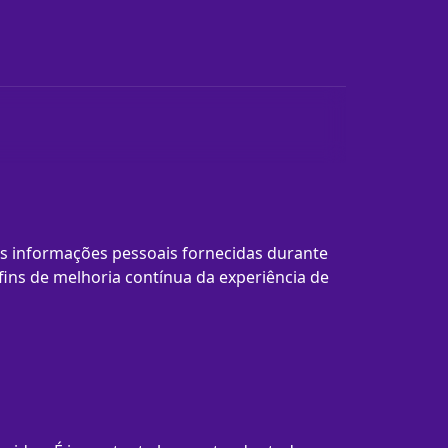
as informações pessoais fornecidas durante
fins de melhoria contínua da experiência de