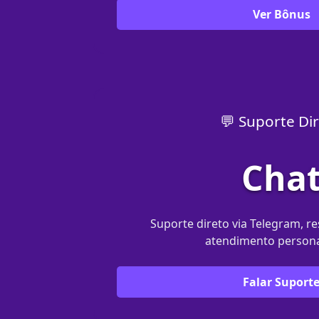
Ver Bônus
💬 Suporte Di
Cha
Suporte direto via Telegram, r
atendimento persona
Falar Suport