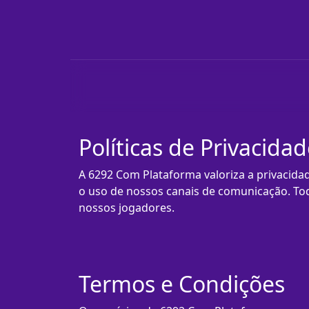
Políticas de Privacida
A 6292 Com Plataforma valoriza a privacid
o uso de nossos canais de comunicação. Tod
nossos jogadores.
Termos e Condições