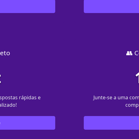
reto
👥 
t
espostas rápidas e
Junte-se a uma com
lizado!
compa
e