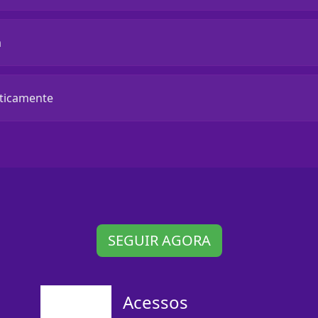
a
aticamente
SEGUIR AGORA
Acessos