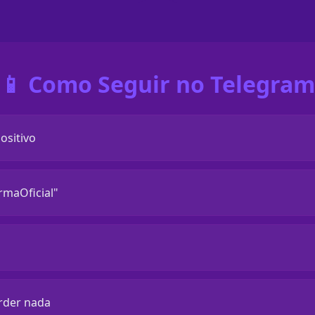
📱 Como Seguir no Telegram
ositivo
rmaOficial"
erder nada