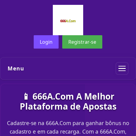
Login
Registrar-se
Menu
📱 666A.Com A Melhor
Plataforma de Apostas
Cadastre-se na 666A.Com para ganhar bônus no
cadastro e em cada recarga. Com a 666A.Com,