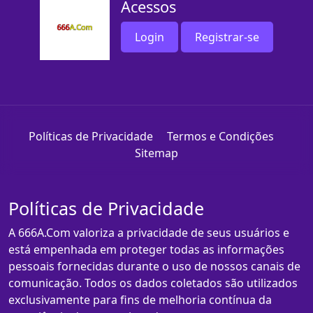
Acessos
Login
Registrar-se
Políticas de Privacidade
Termos e Condições
Sitemap
Políticas de Privacidade
A 666A.Com valoriza a privacidade de seus usuários e
está empenhada em proteger todas as informações
pessoais fornecidas durante o uso de nossos canais de
comunicação. Todos os dados coletados são utilizados
exclusivamente para fins de melhoria contínua da