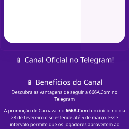
📱 Canal Oficial no Telegram!
📱 Benefícios do Canal
Descubra as vantagens de seguir a 666A.Com no
Telegram
A promoção de Carnaval no
666A.Com
tem início no dia
28 de fevereiro e se estende até 5 de março. Esse
intervalo permite que os jogadores aproveitem ao