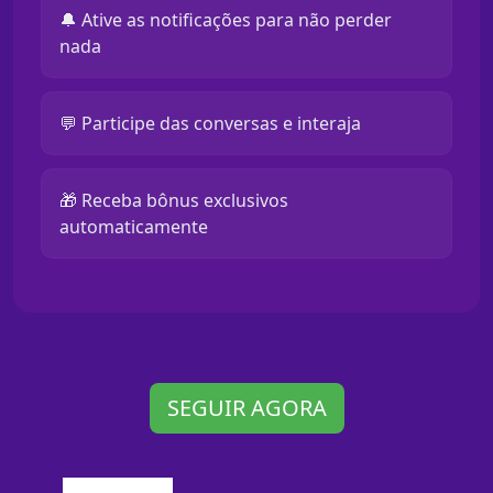
🔔 Ative as notificações para não perder
nada
💬 Participe das conversas e interaja
🎁 Receba bônus exclusivos
automaticamente
SEGUIR AGORA