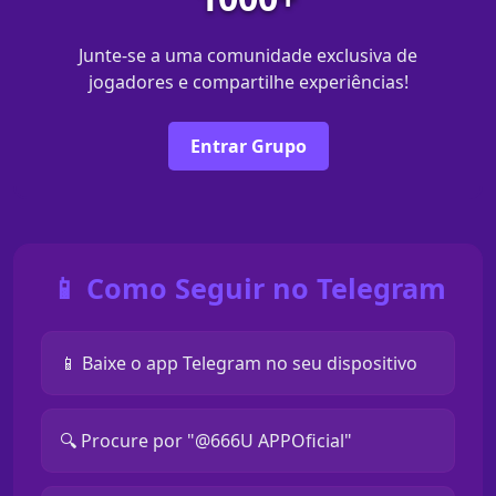
Junte-se a uma comunidade exclusiva de
jogadores e compartilhe experiências!
Entrar Grupo
📱 Como Seguir no Telegram
📱 Baixe o app Telegram no seu dispositivo
🔍 Procure por "@666U APPOficial"