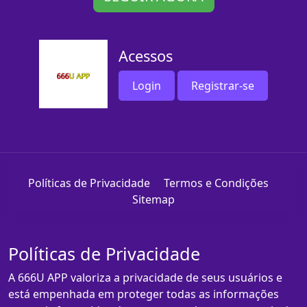
Acessos
Login
Registrar-se
Políticas de Privacidade
Termos e Condições
Sitemap
Políticas de Privacidade
A 666U APP valoriza a privacidade de seus usuários e
está empenhada em proteger todas as informações