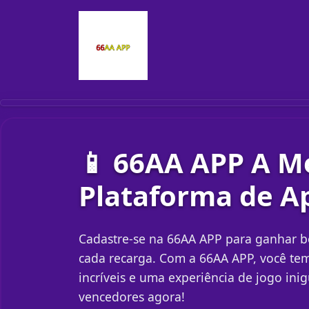
📱 66AA APP A M
Plataforma de A
Cadastre-se na 66AA APP para ganhar b
cada recarga. Com a 66AA APP, você te
incríveis e uma experiência de jogo inig
vencedores agora!