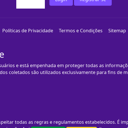
Políticas de Privacidade
Termos e Condições
Sitemap
de
usuários e está empenhada em proteger todas as informaçõ
os coletados são utilizados exclusivamente para fins de m
eitar todas as regras e regulamentos estabelecidos. É imp