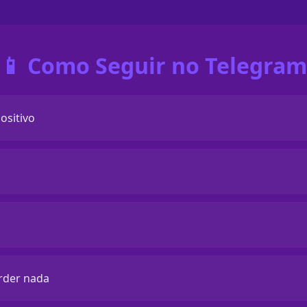
📱 Como Seguir no Telegram
ositivo
erder nada