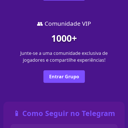
👥 Comunidade VIP
1000+
Junte-se a uma comunidade exclusiva de
jogadores e compartilhe experiências!
Entrar Grupo
📱 Como Seguir no Telegram