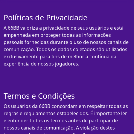
Políticas de Privacidade
A 66BB valoriza a privacidade de seus usuários e está
empenhada em proteger todas as informações
pessoais fornecidas durante o uso de nossos canais de
comunicação. Todos os dados coletados são utilizados
exclusivamente para fins de melhoria contínua da
experiência de nossos jogadores.
Termos e Condições
Os usuários da 66BB concordam em respeitar todas as
regras e regulamentos estabelecidos. É importante ler
e entender todos os termos antes de participar de
nossos canais de comunicação. A violação destes