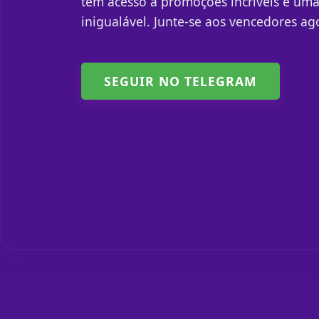
tem acesso a promoções incríveis e uma
inigualável. Junte-se aos vencedores ag
SEGUIR NO TELEGRAM