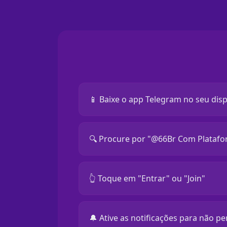
📱 Baixe o app Telegram no seu disp
🔍 Procure por "@66Br Com Platafo
👆 Toque em "Entrar" ou "Join"
🔔 Ative as notificações para não p