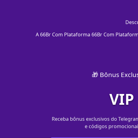
Descu
A 66Br Com Plataforma 66Br Com Plataforma
🎁 Bônus Exclu
VIP
Receba bônus exclusivos do Telegra
e códigos promocionai