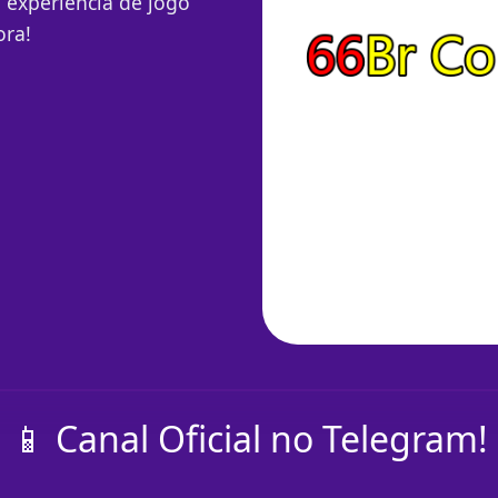
 experiência de jogo
ora!
📱 Canal Oficial no Telegram!