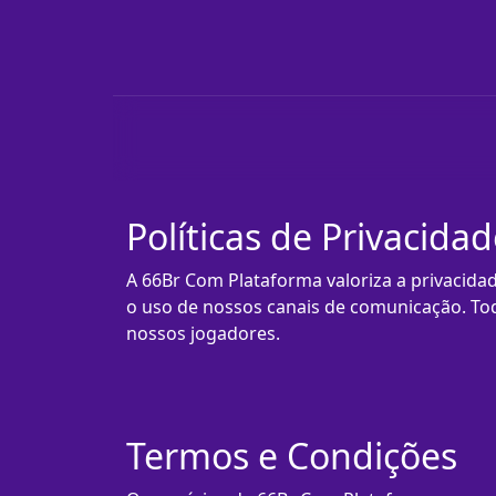
Políticas de Privacida
A 66Br Com Plataforma valoriza a privacid
o uso de nossos canais de comunicação. Tod
nossos jogadores.
Termos e Condições