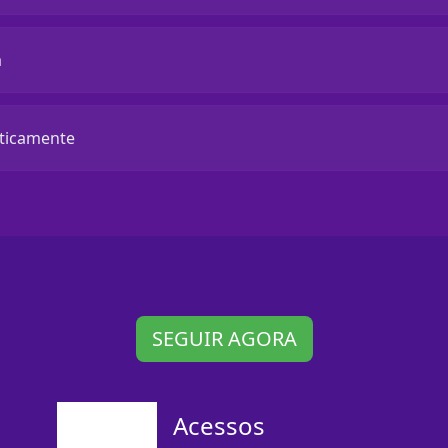
a
aticamente
SEGUIR AGORA
Acessos