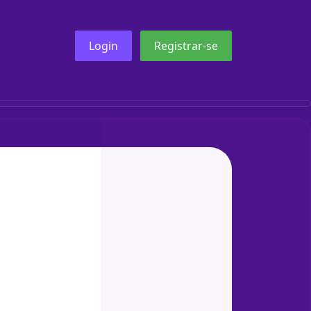
Login
Registrar-se