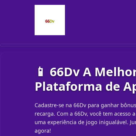
📱 66Dv A Melho
Plataforma de A
Cadastre-se na 66Dv para ganhar bônus
recarga. Com a 66Dv, você tem acesso a
uma experiência de jogo inigualável. J
agora!