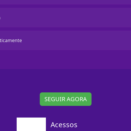
a
aticamente
SEGUIR AGORA
Acessos