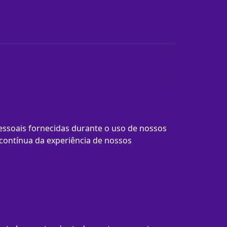
essoais fornecidas durante o uso de nossos
 contínua da experiência de nossos