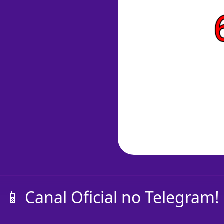
📱 Canal Oficial no Telegram!