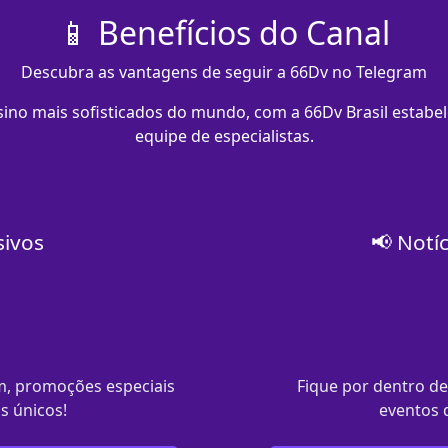
📱 Benefícios do Canal
Descubra as vantagens de seguir a 66Dv no Telegram
sino mais sofisticados do mundo, com a 66Dv Brasil estab
equipe de especialistas.
sivos
📢 Notí
m, promoções especiais
Fique por dentro d
s únicos!
eventos 