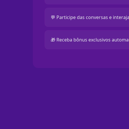
💬 Participe das conversas e interaj
🎁 Receba bônus exclusivos autom