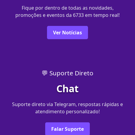
Fique por dentro de todas as novidades,
promoções e eventos da 6733 em tempo real!
Ver Notícias
💬 Suporte Direto
Chat
Suporte direto via Telegram, respostas rápidas e
atendimento personalizado!
Falar Suporte