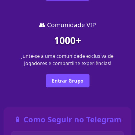
👥 Comunidade VIP
1000+
Junte-se a uma comunidade exclusiva de
jogadores e compartilhe experiências!
Entrar Grupo
📱 Como Seguir no Telegram