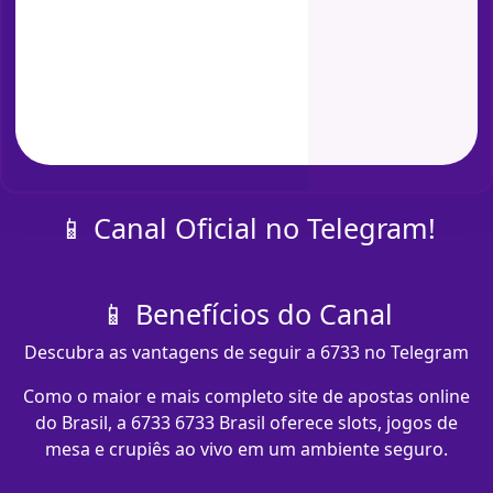
📱 Canal Oficial no Telegram!
📱 Benefícios do Canal
Descubra as vantagens de seguir a 6733 no Telegram
Como o maior e mais completo site de apostas online
do Brasil, a 6733 6733 Brasil oferece slots, jogos de
mesa e crupiês ao vivo em um ambiente seguro.