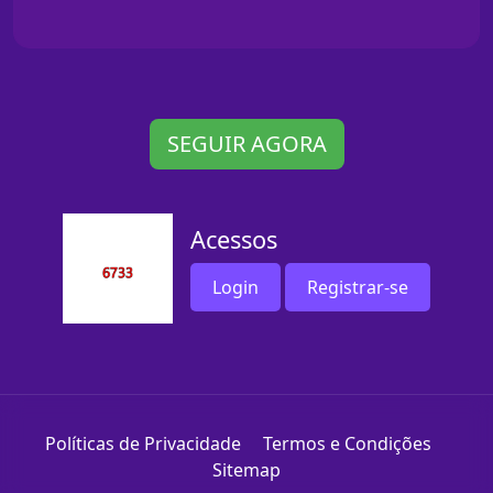
SEGUIR AGORA
Acessos
Login
Registrar-se
Políticas de Privacidade
Termos e Condições
Sitemap