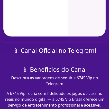
📱 Canal Oficial no Telegram!
📱 Benefícios do Canal
Descubra as vantagens de seguir a 6745 Vip no
Telegram
A 6745 Vip recria com fidelidade os jogos de cassino
reais no mundo digital — a 6745 Vip Brasil oferece um
serviço de entretenimento profissional e acessível.