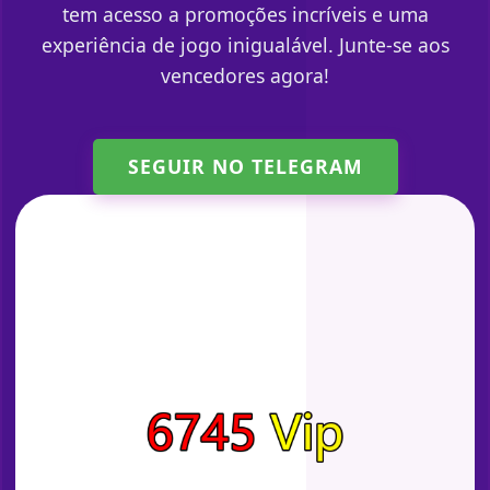
tem acesso a promoções incríveis e uma
experiência de jogo inigualável. Junte-se aos
vencedores agora!
SEGUIR NO TELEGRAM