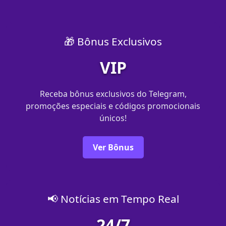
🎁 Bônus Exclusivos
VIP
Receba bônus exclusivos do Telegram,
promoções especiais e códigos promocionais
únicos!
Ver Bônus
📢 Notícias em Tempo Real
24/7