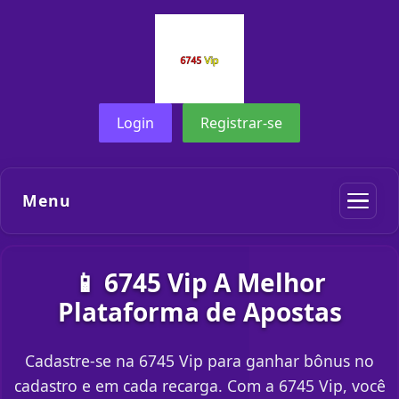
Login
Registrar-se
Menu
📱 6745 Vip A Melhor
Plataforma de Apostas
Cadastre-se na 6745 Vip para ganhar bônus no
cadastro e em cada recarga. Com a 6745 Vip, você