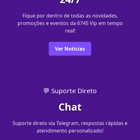
Fique por dentro de todas as novidades,
promoções e eventos da 6745 Vip em tempo
real!
Ver Notícias
💬 Suporte Direto
Chat
Suporte direto via Telegram, respostas rápidas e
atendimento personalizado!