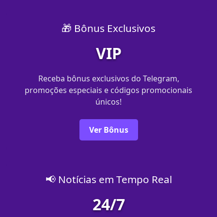
🎁 Bônus Exclusivos
VIP
Receba bônus exclusivos do Telegram,
promoções especiais e códigos promocionais
únicos!
Ver Bônus
📢 Notícias em Tempo Real
24/7