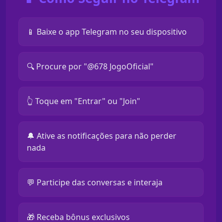
📱 Baixe o app Telegram no seu dispositivo
🔍 Procure por "@678 JogoOficial"
👆 Toque em "Entrar" ou "Join"
🔔 Ative as notificações para não perder
nada
💬 Participe das conversas e interaja
🎁 Receba bônus exclusivos