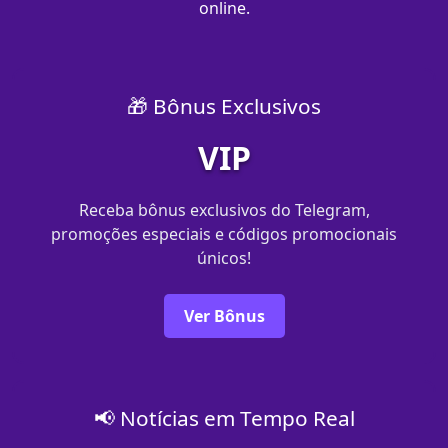
online.
🎁 Bônus Exclusivos
VIP
Receba bônus exclusivos do Telegram,
promoções especiais e códigos promocionais
únicos!
Ver Bônus
📢 Notícias em Tempo Real