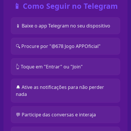
📱 Como Seguir no Telegram
📱 Baixe o app Telegram no seu dispositivo
🔍 Procure por "@678 Jogo APPOficial"
👆 Toque em "Entrar" ou "Join"
🔔 Ative as notificações para não perder
nada
💬 Participe das conversas e interaja