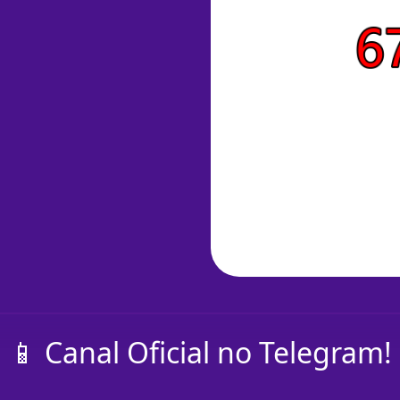
📱 Canal Oficial no Telegram!