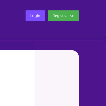
Login
Registrar-se