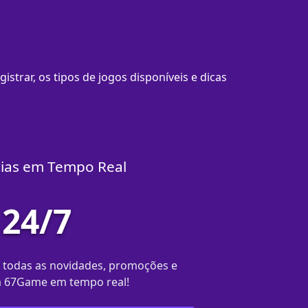
strar, os tipos de jogos disponíveis e dicas
cias em Tempo Real
24/7
e todas as novidades, promoções e
a 67Game em tempo real!