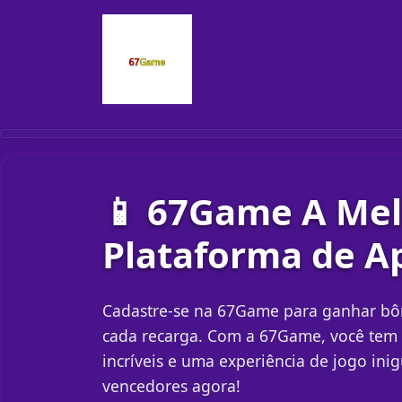
📱 67Game A Me
Plataforma de A
Cadastre-se na 67Game para ganhar bô
cada recarga. Com a 67Game, você tem
incríveis e uma experiência de jogo inig
vencedores agora!