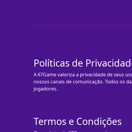
Políticas de Privacida
A 67Game valoriza a privacidade de seus u
nossos canais de comunicação. Todos os dad
jogadores.
Termos e Condições