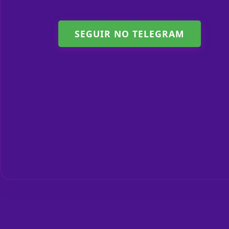
SEGUIR NO TELEGRAM