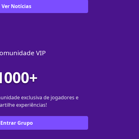
Ver Notícias
Comunidade VIP
1000+
unidade exclusiva de jogadores e
rtilhe experiências!
Entrar Grupo