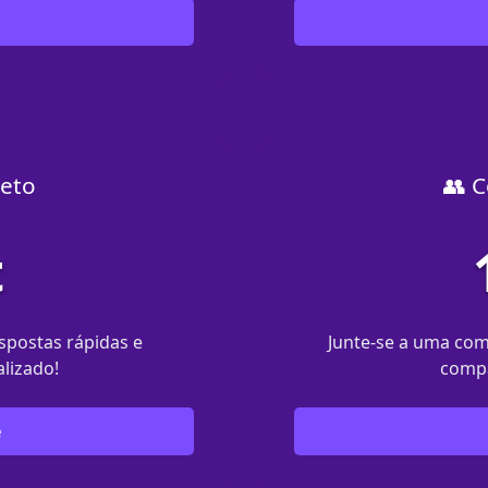
reto
👥 
t
espostas rápidas e
Junte-se a uma com
lizado!
compa
e