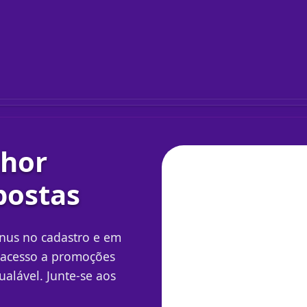
lhor
postas
nus no cadastro e em
 acesso a promoções
ualável. Junte-se aos