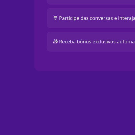
💬 Participe das conversas e interaj
🎁 Receba bônus exclusivos autom