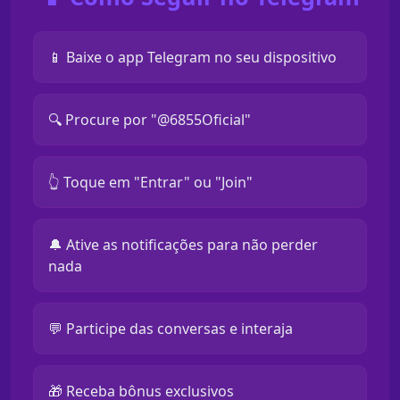
📱 Baixe o app Telegram no seu dispositivo
🔍 Procure por "@6855Oficial"
👆 Toque em "Entrar" ou "Join"
🔔 Ative as notificações para não perder
nada
💬 Participe das conversas e interaja
🎁 Receba bônus exclusivos