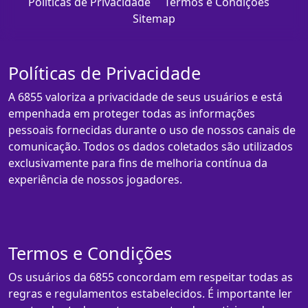
Políticas de Privacidade
Termos e Condições
Sitemap
Políticas de Privacidade
A 6855 valoriza a privacidade de seus usuários e está
empenhada em proteger todas as informações
pessoais fornecidas durante o uso de nossos canais de
comunicação. Todos os dados coletados são utilizados
exclusivamente para fins de melhoria contínua da
experiência de nossos jogadores.
Termos e Condições
Os usuários da 6855 concordam em respeitar todas as
regras e regulamentos estabelecidos. É importante ler