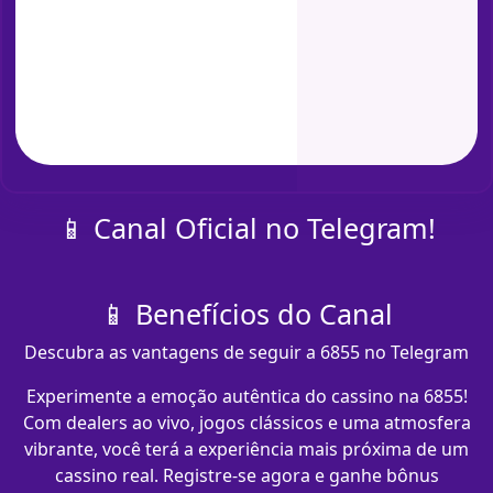
📱 Canal Oficial no Telegram!
📱 Benefícios do Canal
Descubra as vantagens de seguir a 6855 no Telegram
Experimente a emoção autêntica do cassino na 6855!
Com dealers ao vivo, jogos clássicos e uma atmosfera
vibrante, você terá a experiência mais próxima de um
cassino real. Registre-se agora e ganhe bônus