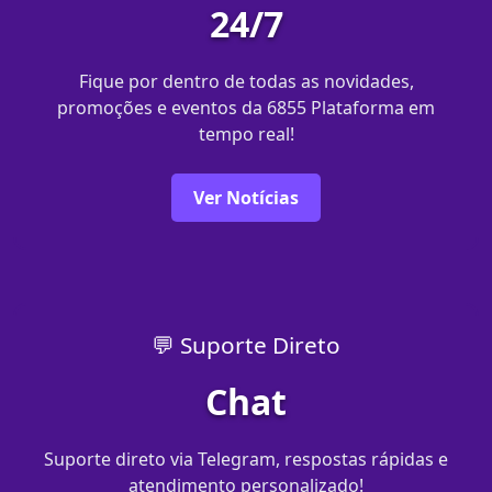
24/7
Fique por dentro de todas as novidades,
promoções e eventos da 6855 Plataforma em
tempo real!
Ver Notícias
💬 Suporte Direto
Chat
Suporte direto via Telegram, respostas rápidas e
atendimento personalizado!