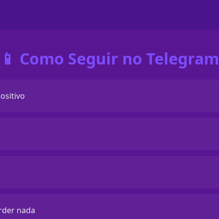
📱 Como Seguir no Telegram
ositivo
erder nada