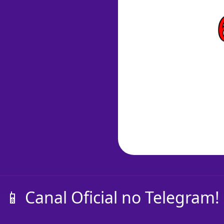
📱 Canal Oficial no Telegram!