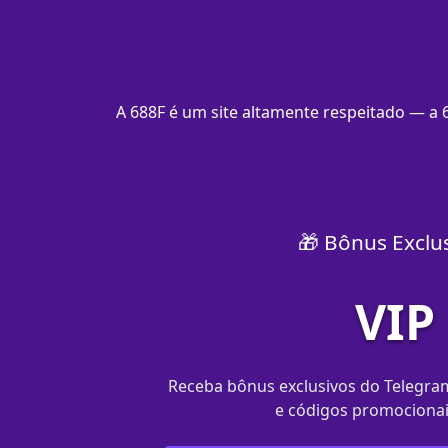
A 688F é um site altamente respeitado — a
🎁 Bônus Exclu
VIP
Receba bônus exclusivos do Telegra
e códigos promocionai