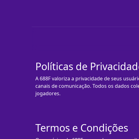
Políticas de Privacida
A 688F valoriza a privacidade de seus usuá
canais de comunicação. Todos os dados cole
jogadores.
Termos e Condições