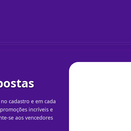
postas
 no cadastro e em cada
 promoções incríveis e
unte-se aos vencedores