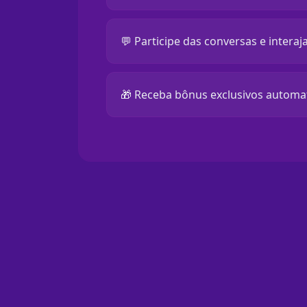
💬 Participe das conversas e interaj
🎁 Receba bônus exclusivos autom