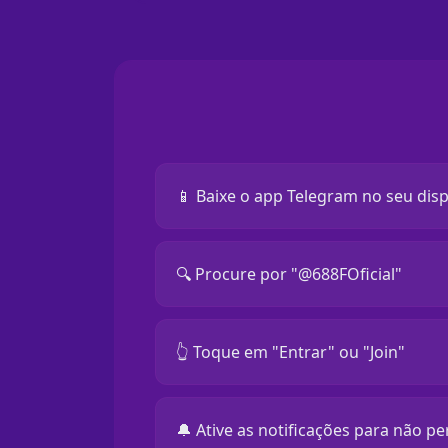
📱 Baixe o app Telegram no seu disp
🔍 Procure por "@688FOficial"
👆 Toque em "Entrar" ou "Join"
🔔 Ative as notificações para não p