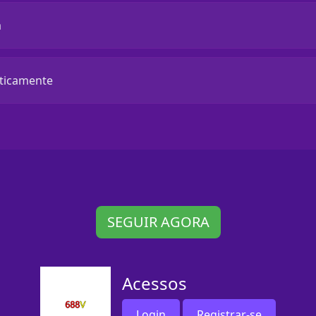
a
aticamente
SEGUIR AGORA
Acessos
Login
Registrar-se