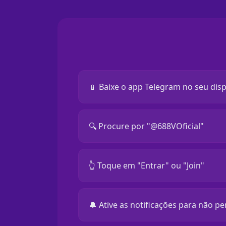
📱 Baixe o app Telegram no seu disp
🔍 Procure por "@688VOficial"
👆 Toque em "Entrar" ou "Join"
🔔 Ative as notificações para não p