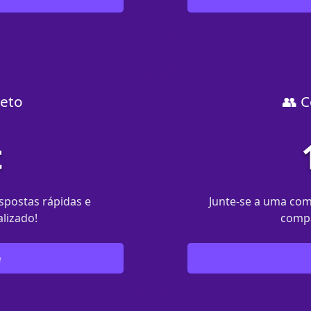
reto
👥 
t
espostas rápidas e
Junte-se a uma com
lizado!
compa
e