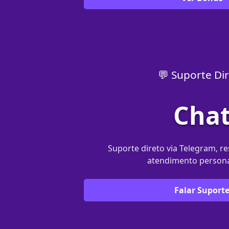
💬 Suporte Di
Cha
Suporte direto via Telegram, r
atendimento persona
Falar Suport