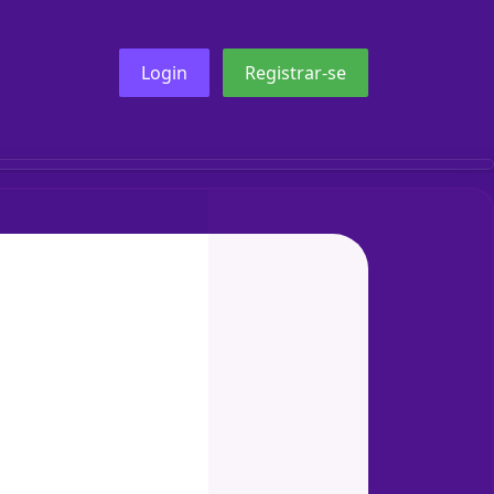
Login
Registrar-se