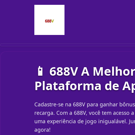
📱 688V A Melho
Plataforma de A
Cadastre-se na 688V para ganhar bônus
recarga. Com a 688V, você tem acesso a
uma experiência de jogo inigualável. J
agora!