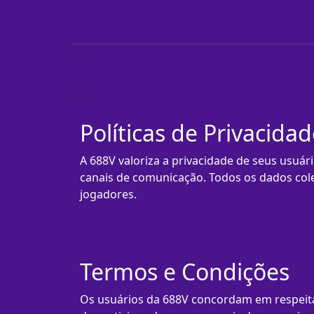
Políticas de Privacida
A 688V valoriza a privacidade de seus usuá
canais de comunicação. Todos os dados cole
jogadores.
Termos e Condições
Os usuários da 688V concordam em respeitar