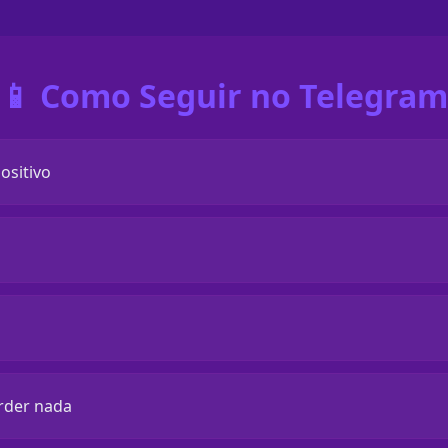
📱 Como Seguir no Telegram
ositivo
erder nada