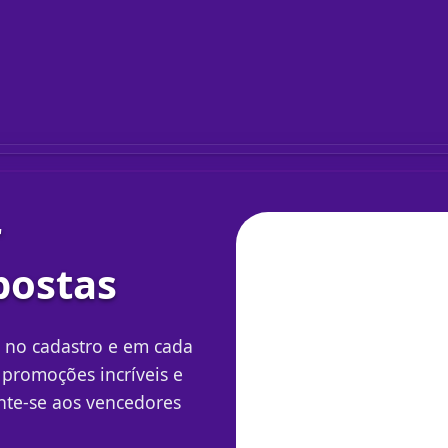
r
postas
 no cadastro e em cada
 promoções incríveis e
unte-se aos vencedores