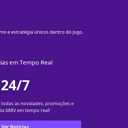
tmo e estratégia únicos dentro do jogo.
cias em Tempo Real
24/7
e todas as novidades, promoções e
da 688V em tempo real!
Ver Notícias