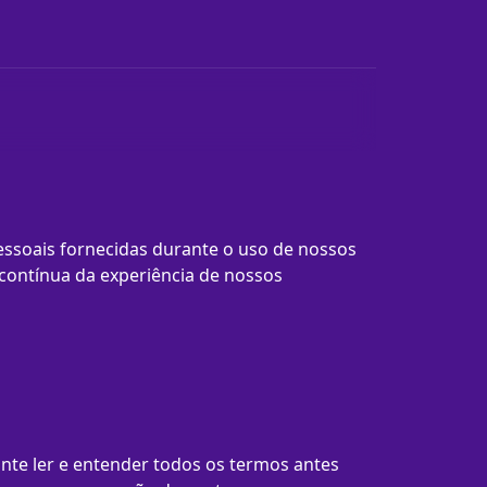
essoais fornecidas durante o uso de nossos
 contínua da experiência de nossos
nte ler e entender todos os termos antes