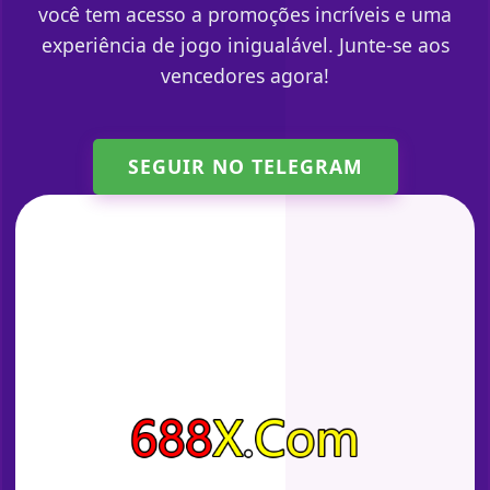
você tem acesso a promoções incríveis e uma
experiência de jogo inigualável. Junte-se aos
vencedores agora!
SEGUIR NO TELEGRAM