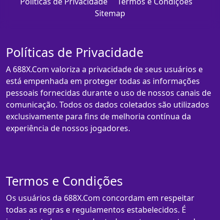
Políticas de Privacidade
Termos e Condições
Sitemap
Políticas de Privacidade
A 688X.Com valoriza a privacidade de seus usuários e
está empenhada em proteger todas as informações
pessoais fornecidas durante o uso de nossos canais de
comunicação. Todos os dados coletados são utilizados
exclusivamente para fins de melhoria contínua da
experiência de nossos jogadores.
Termos e Condições
Os usuários da 688X.Com concordam em respeitar
todas as regras e regulamentos estabelecidos. É