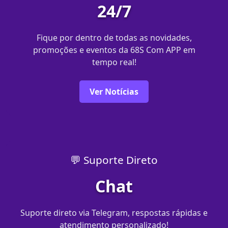
24/7
Fique por dentro de todas as novidades,
promoções e eventos da 68S Com APP em
tempo real!
Ver Notícias
💬 Suporte Direto
Chat
Suporte direto via Telegram, respostas rápidas e
atendimento personalizado!