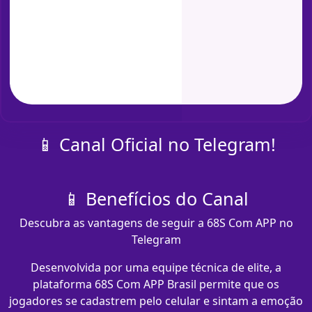
📱 Canal Oficial no Telegram!
📱 Benefícios do Canal
Descubra as vantagens de seguir a 68S Com APP no
Telegram
Desenvolvida por uma equipe técnica de elite, a
plataforma 68S Com APP Brasil permite que os
jogadores se cadastrem pelo celular e sintam a emoção