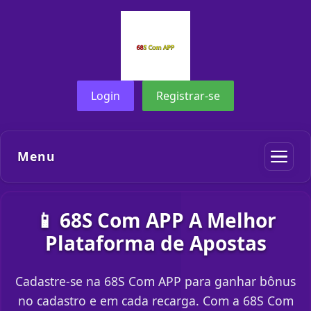
Login
Registrar-se
Menu
📱 68S Com APP A Melhor
Plataforma de Apostas
Cadastre-se na 68S Com APP para ganhar bônus
no cadastro e em cada recarga. Com a 68S Com