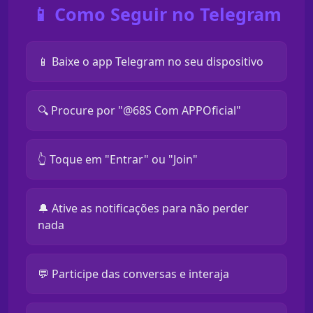
📱 Como Seguir no Telegram
📱 Baixe o app Telegram no seu dispositivo
🔍 Procure por "@68S Com APPOficial"
👆 Toque em "Entrar" ou "Join"
🔔 Ative as notificações para não perder
nada
💬 Participe das conversas e interaja