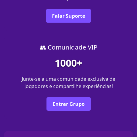
Falar Suporte
👥 Comunidade VIP
1000+
Junte-se a uma comunidade exclusiva de
jogadores e compartilhe experiências!
Entrar Grupo