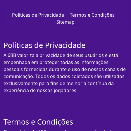
Políticas de Privacidade
Termos e Condições
Sitemap
Políticas de Privacidade
A 6BB valoriza a privacidade de seus usuários e está
empenhada em proteger todas as informações
pessoais fornecidas durante o uso de nossos canais de
comunicação. Todos os dados coletados são utilizados
exclusivamente para fins de melhoria contínua da
experiência de nossos jogadores.
Termos e Condições