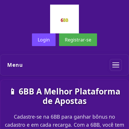
Login
Registrar-se
Menu
📱 6BB A Melhor Plataforma
de Apostas
Cadastre-se na 6BB para ganhar bônus no
cadastro e em cada recarga. Com a 6BB, você tem