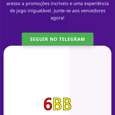
acesso a promoções incríveis e uma experiência
de jogo inigualável. Junte-se aos vencedores
agora!
SEGUIR NO TELEGRAM