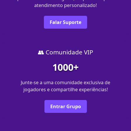
atendimento personalizado!
Falar Suporte
👥 Comunidade VIP
1000+
Junte-se a uma comunidade exclusiva de
jogadores e compartilhe experiências!
Entrar Grupo