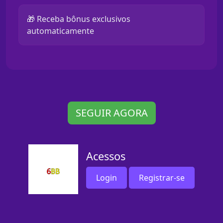
🎁 Receba bônus exclusivos
automaticamente
SEGUIR AGORA
Acessos
Login
Registrar-se