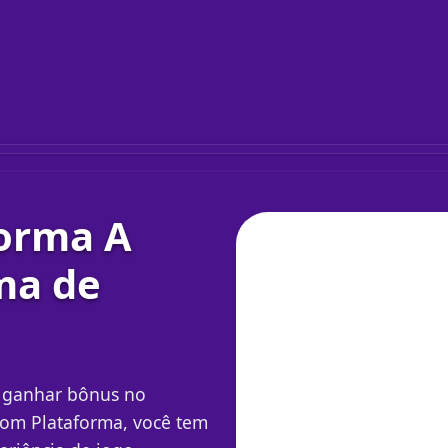
forma A
ma de
a ganhar bônus no
Com Plataforma, você tem