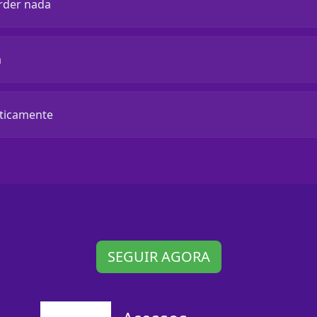
erder nada
a
aticamente
SEGUIR AGORA