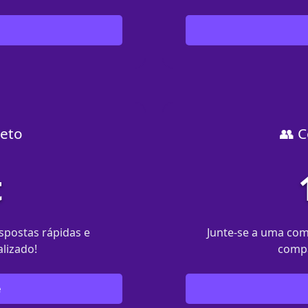
reto
👥 
t
espostas rápidas e
Junte-se a uma com
lizado!
compa
e