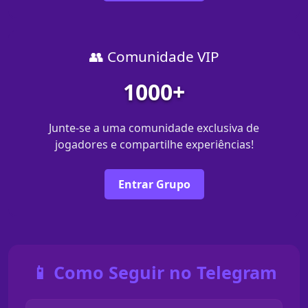
👥 Comunidade VIP
1000+
Junte-se a uma comunidade exclusiva de
jogadores e compartilhe experiências!
Entrar Grupo
📱 Como Seguir no Telegram