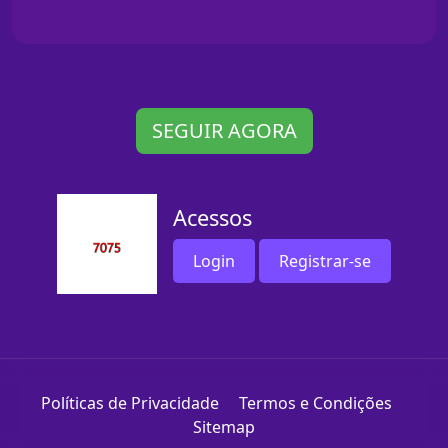
SEGUIR AGORA
Acessos
Login
Registrar-se
Políticas de Privacidade
Termos e Condições
Sitemap