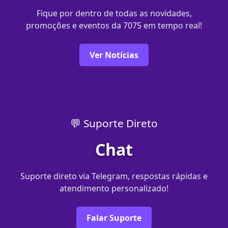
Fique por dentro de todas as novidades,
promoções e eventos da 7075 em tempo real!
Ver Notícias
💬 Suporte Direto
Chat
Suporte direto via Telegram, respostas rápidas e
atendimento personalizado!
Falar Suporte