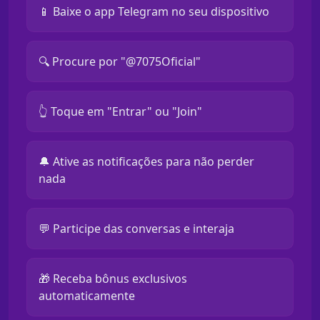
📱 Baixe o app Telegram no seu dispositivo
🔍 Procure por "@7075Oficial"
👆 Toque em "Entrar" ou "Join"
🔔 Ative as notificações para não perder
nada
💬 Participe das conversas e interaja
🎁 Receba bônus exclusivos
automaticamente