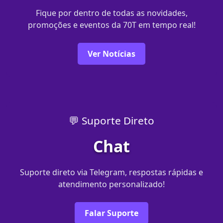
Fique por dentro de todas as novidades,
promoções e eventos da 70T em tempo real!
Ver Notícias
💬 Suporte Direto
Chat
Suporte direto via Telegram, respostas rápidas e
atendimento personalizado!
Falar Suporte