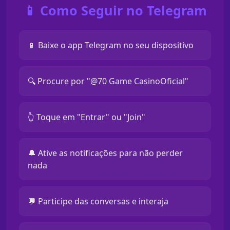
📱 Como Seguir no Telegram
📱 Baixe o app Telegram no seu dispositivo
🔍 Procure por "@70 Game CasinoOficial"
👆 Toque em "Entrar" ou "Join"
🔔 Ative as notificações para não perder
nada
💬 Participe das conversas e interaja