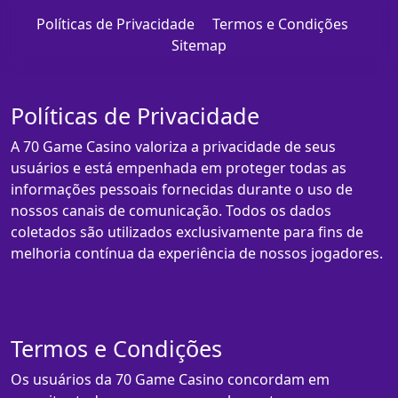
Políticas de Privacidade
Termos e Condições
Sitemap
Políticas de Privacidade
A 70 Game Casino valoriza a privacidade de seus
usuários e está empenhada em proteger todas as
informações pessoais fornecidas durante o uso de
nossos canais de comunicação. Todos os dados
coletados são utilizados exclusivamente para fins de
melhoria contínua da experiência de nossos jogadores.
Termos e Condições
Os usuários da 70 Game Casino concordam em