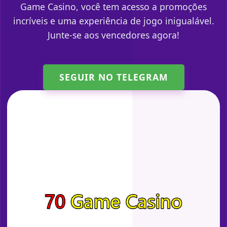
Game Casino, você tem acesso a promoções
incríveis e uma experiência de jogo inigualável.
Junte-se aos vencedores agora!
SEGUIR NO TELEGRAM