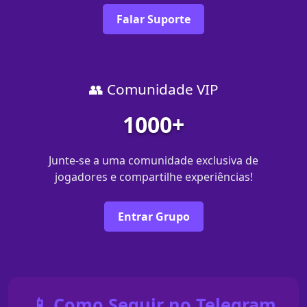
Falar Suporte
👥 Comunidade VIP
1000+
Junte-se a uma comunidade exclusiva de
jogadores e compartilhe experiências!
Entrar Grupo
📱 Como Seguir no Telegram