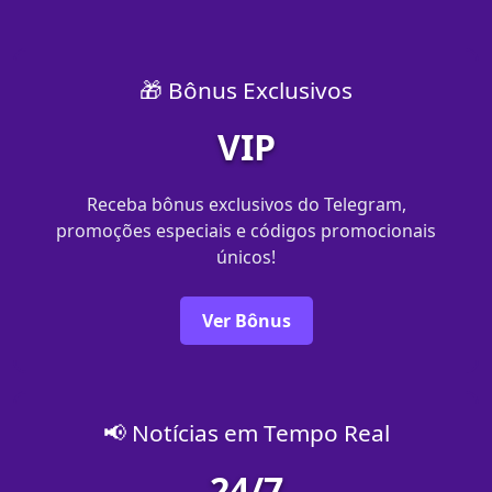
🎁 Bônus Exclusivos
VIP
Receba bônus exclusivos do Telegram,
promoções especiais e códigos promocionais
únicos!
Ver Bônus
📢 Notícias em Tempo Real
24/7