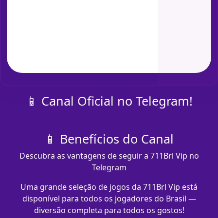
📱 Canal Oficial no Telegram!
📱 Benefícios do Canal
Descubra as vantagens de seguir a 711Brl Vip no
Telegram
Uma grande seleção de jogos da 711Brl Vip está
disponível para todos os jogadores do Brasil —
diversão completa para todos os gostos!