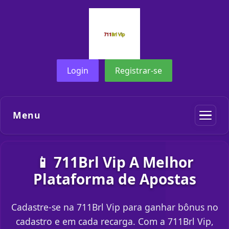
Login
Registrar-se
Menu
📱 711Brl Vip A Melhor
Plataforma de Apostas
Cadastre-se na 711Brl Vip para ganhar bônus no
cadastro e em cada recarga. Com a 711Brl Vip,