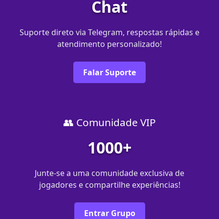
Chat
Suporte direto via Telegram, respostas rápidas e
atendimento personalizado!
Falar Suporte
👥 Comunidade VIP
1000+
Junte-se a uma comunidade exclusiva de
jogadores e compartilhe experiências!
Entrar Grupo