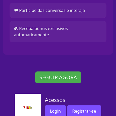
💬 Participe das conversas e interaja
🎁 Receba bônus exclusivos
automaticamente
SEGUIR AGORA
Acessos
Login
Registrar-se