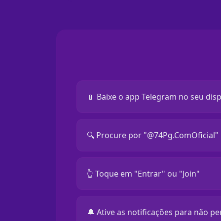
📱 Baixe o app Telegram no seu disp
🔍 Procure por "@74Pg.ComOficial"
👆 Toque em "Entrar" ou "Join"
🔔 Ative as notificações para não p