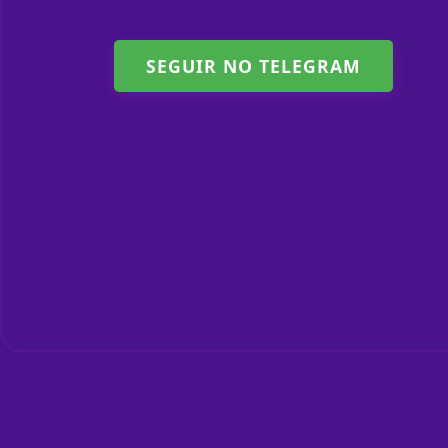
SEGUIR NO TELEGRAM