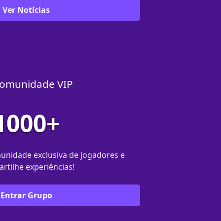
Ver Notícias
Comunidade VIP
1000+
unidade exclusiva de jogadores e
rtilhe experiências!
Entrar Grupo