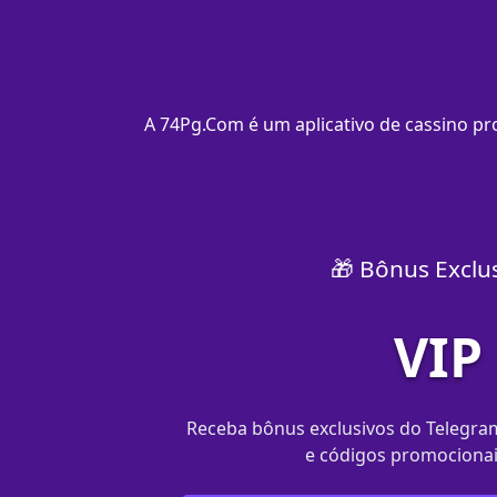
A 74Pg.Com é um aplicativo de cassino pr
🎁 Bônus Exclu
VIP
Receba bônus exclusivos do Telegra
e códigos promocionai