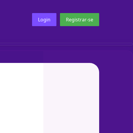
Login
Registrar-se