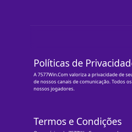
Políticas de Privacida
A 7577Win.Com valoriza a privacidade de s
de nossos canais de comunicação. Todos os 
nossos jogadores.
Termos e Condições