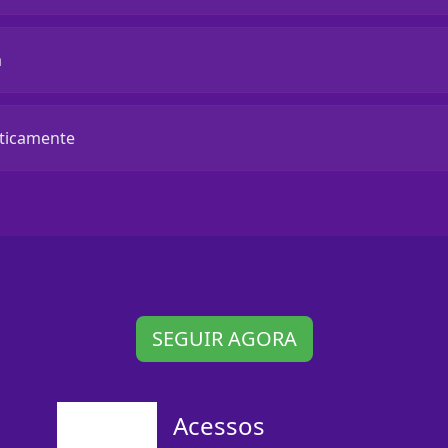
a
aticamente
SEGUIR AGORA
Acessos