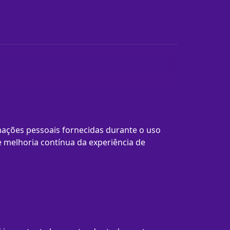
mações pessoais fornecidas durante o uso
e melhoria contínua da experiência de