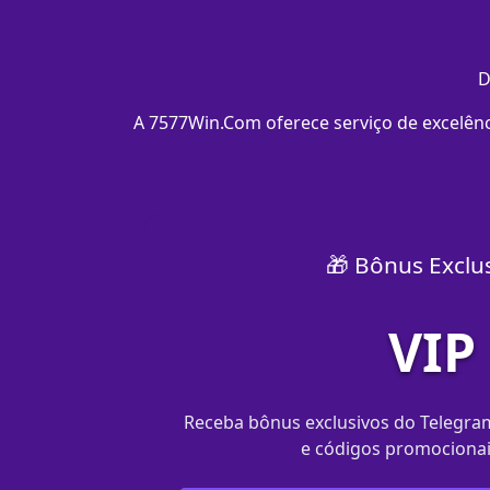
D
A 7577Win.Com oferece serviço de excelên
🎁 Bônus Exclu
VIP
Receba bônus exclusivos do Telegra
e códigos promocionai