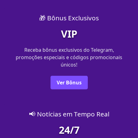
🎁 Bônus Exclusivos
VIP
Receba bônus exclusivos do Telegram,
promoções especiais e códigos promocionais
únicos!
Ver Bônus
📢 Notícias em Tempo Real
24/7