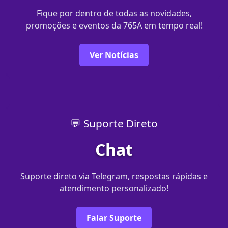
Fique por dentro de todas as novidades,
promoções e eventos da 765A em tempo real!
Ver Notícias
💬 Suporte Direto
Chat
Suporte direto via Telegram, respostas rápidas e
atendimento personalizado!
Falar Suporte