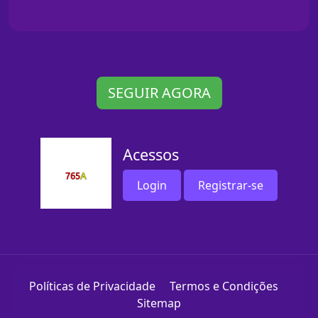
SEGUIR AGORA
Acessos
Login
Registrar-se
Políticas de Privacidade
Termos e Condições
Sitemap