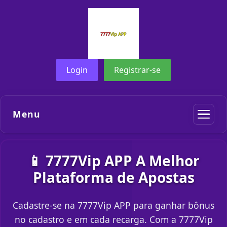
Login
Registrar-se
Menu
📱 7777Vip APP A Melhor
Plataforma de Apostas
Cadastre-se na 7777Vip APP para ganhar bônus
no cadastro e em cada recarga. Com a 7777Vip