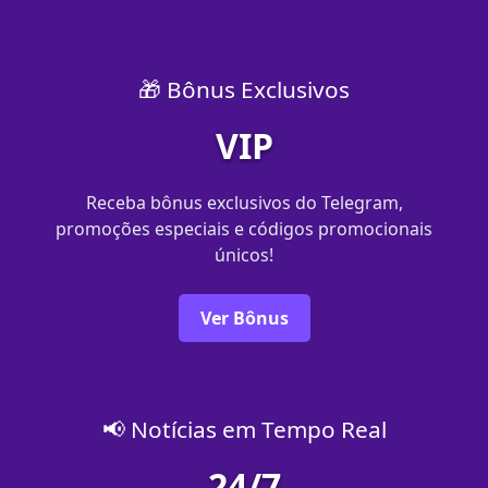
🎁 Bônus Exclusivos
VIP
Receba bônus exclusivos do Telegram,
promoções especiais e códigos promocionais
únicos!
Ver Bônus
📢 Notícias em Tempo Real
24/7