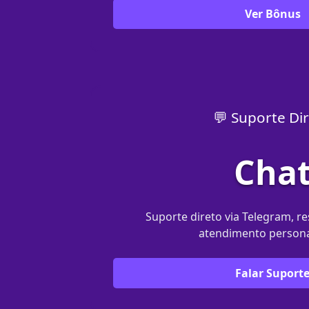
Ver Bônus
💬 Suporte Di
Cha
Suporte direto via Telegram, r
atendimento persona
Falar Suport