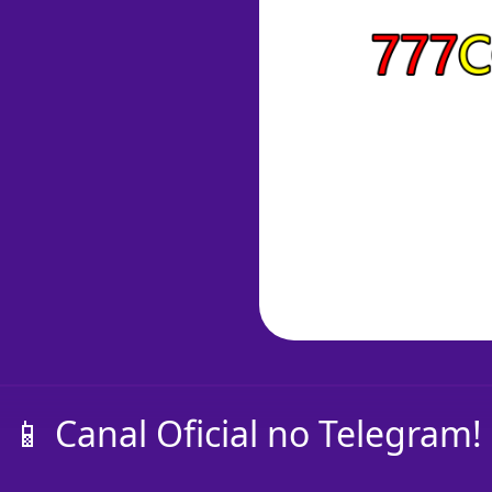
📱 Canal Oficial no Telegram!