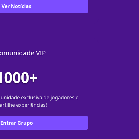
Ver Notícias
Comunidade VIP
1000+
unidade exclusiva de jogadores e
rtilhe experiências!
Entrar Grupo