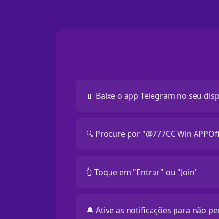
📱 Baixe o app Telegram no seu disp
🔍 Procure por "@777CC Win APPOfi
👆 Toque em "Entrar" ou "Join"
🔔 Ative as notificações para não p