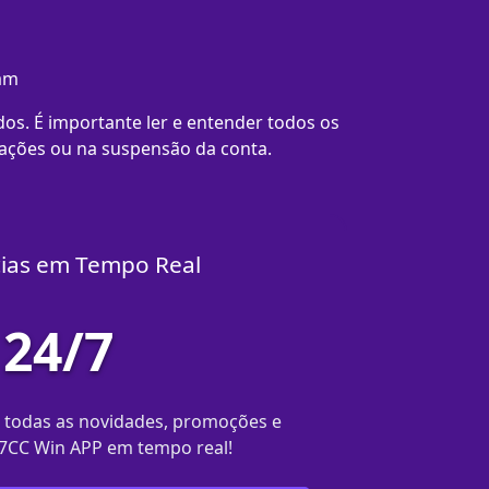
ram
os. É importante ler e entender todos os
izações ou na suspensão da conta.
cias em Tempo Real
24/7
e todas as novidades, promoções e
7CC Win APP em tempo real!