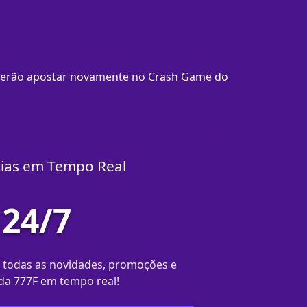
derão apostar novamente no Crash Game do
cias em Tempo Real
24/7
e todas as novidades, promoções e
da 777F em tempo real!