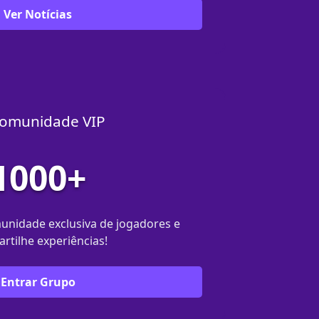
Ver Notícias
Comunidade VIP
1000+
unidade exclusiva de jogadores e
rtilhe experiências!
Entrar Grupo