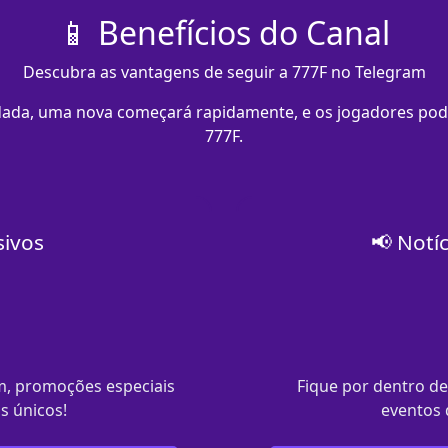
📱 Benefícios do Canal
Descubra as vantagens de seguir a 777F no Telegram
dada, uma nova começará rapidamente, e os jogadores po
777F.
sivos
📢 Notí
m, promoções especiais
Fique por dentro d
s únicos!
eventos 