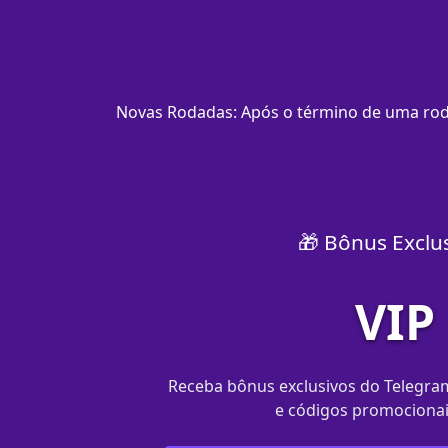
Novas Rodadas: Após o término de uma ro
🎁 Bônus Exclu
VIP
Receba bônus exclusivos do Telegra
e códigos promocionai