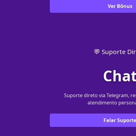
Ver Bônus
💬 Suporte Di
Cha
Suporte direto via Telegram, r
atendimento persona
Falar Suport