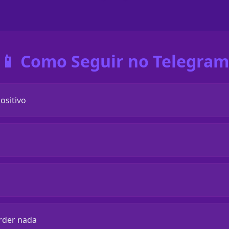
📱 Como Seguir no Telegram
ositivo
erder nada