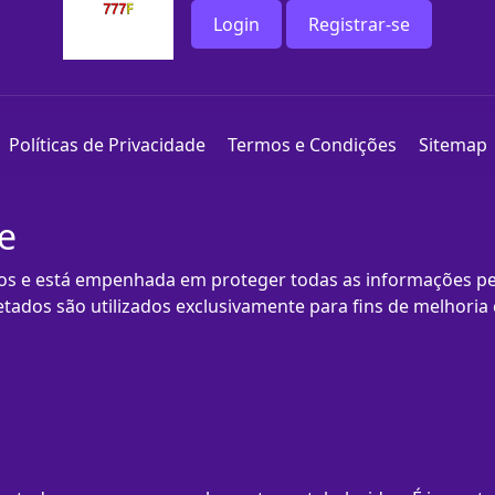
Login
Registrar-se
Políticas de Privacidade
Termos e Condições
Sitemap
de
rios e está empenhada em proteger todas as informações p
tados são utilizados exclusivamente para fins de melhoria