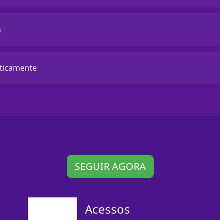
a
aticamente
SEGUIR AGORA
Acessos