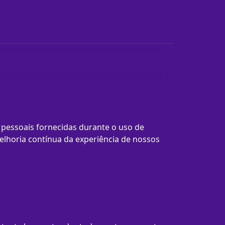
 pessoais fornecidas durante o uso de
elhoria contínua da experiência de nossos