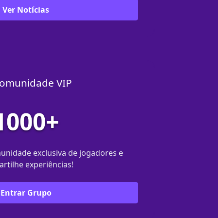
Ver Notícias
Comunidade VIP
1000+
unidade exclusiva de jogadores e
rtilhe experiências!
Entrar Grupo