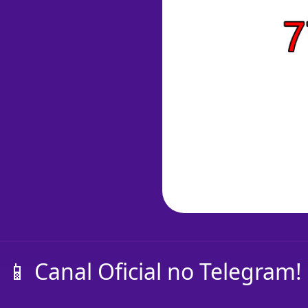
📱 Canal Oficial no Telegram!