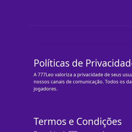
Políticas de Privacida
A 777Leo valoriza a privacidade de seus us
nossos canais de comunicação. Todos os dad
jogadores.
Termos e Condições