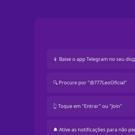
📱 Baixe o app Telegram no seu disp
🔍 Procure por "@777LeoOficial"
👆 Toque em "Entrar" ou "Join"
🔔 Ative as notificações para não p