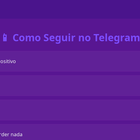
📱 Como Seguir no Telegram
ositivo
erder nada