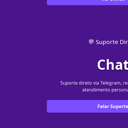
💬 Suporte Di
Cha
Suporte direto via Telegram, r
atendimento persona
Falar Suport