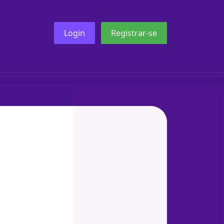
Login
Registrar-se