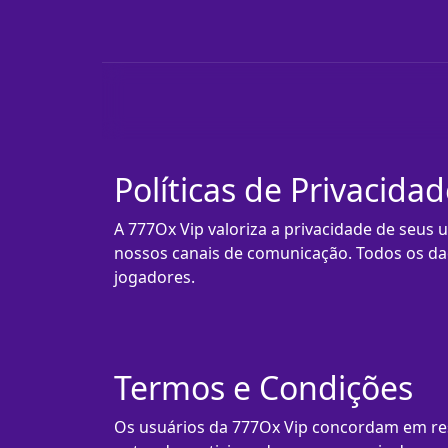
Políticas de Privacida
A 777Ox Vip valoriza a privacidade de seus
nossos canais de comunicação. Todos os dad
jogadores.
Termos e Condições
Os usuários da 777Ox Vip concordam em resp