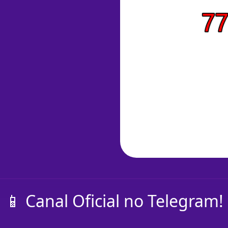
📱 Canal Oficial no Telegram!