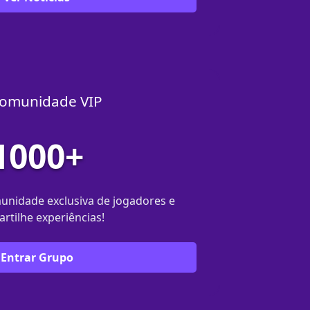
Comunidade VIP
1000+
unidade exclusiva de jogadores e
rtilhe experiências!
Entrar Grupo