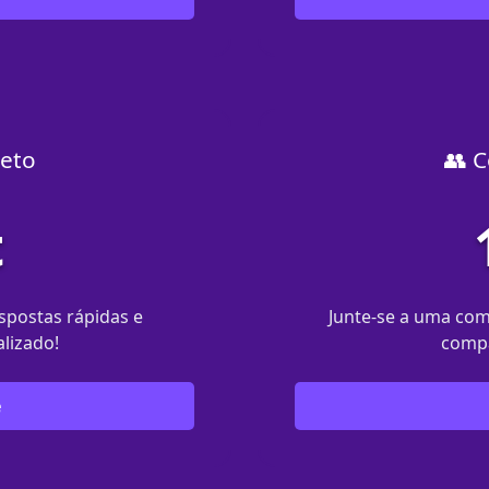
reto
👥 
t
espostas rápidas e
Junte-se a uma com
lizado!
compa
e