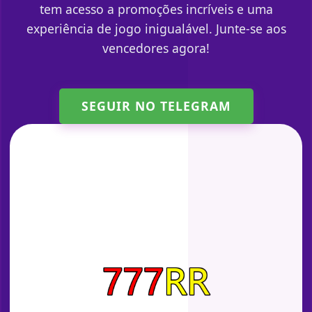
tem acesso a promoções incríveis e uma
experiência de jogo inigualável. Junte-se aos
vencedores agora!
SEGUIR NO TELEGRAM