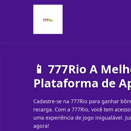
📱 777Rio A Melh
Plataforma de A
Cadastre-se na 777Rio para ganhar bôn
recarga. Com a 777Rio, você tem acesso
uma experiência de jogo inigualável. J
agora!