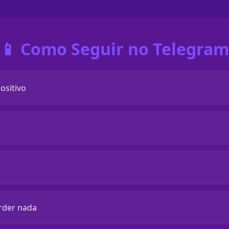
📱 Como Seguir no Telegram
ositivo
erder nada