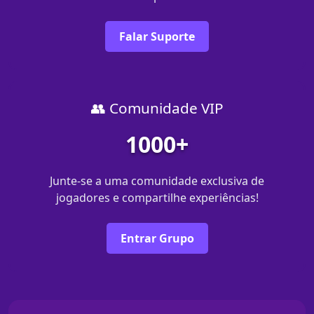
Falar Suporte
👥 Comunidade VIP
1000+
Junte-se a uma comunidade exclusiva de
jogadores e compartilhe experiências!
Entrar Grupo