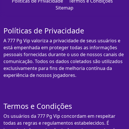
Políticas de Privacidade
Termos e Condições
Sitemap
Políticas de Privacidade
A 777 Pg Vip valoriza a privacidade de seus usuários e
está empenhada em proteger todas as informações
pessoais fornecidas durante o uso de nossos canais de
comunicação. Todos os dados coletados são utilizados
exclusivamente para fins de melhoria contínua da
experiência de nossos jogadores.
Termos e Condições
Os usuários da 777 Pg Vip concordam em respeitar
todas as regras e regulamentos estabelecidos. É