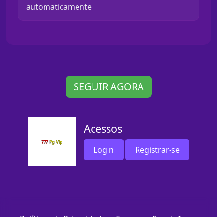
automaticamente
SEGUIR AGORA
Acessos
Login
Registrar-se